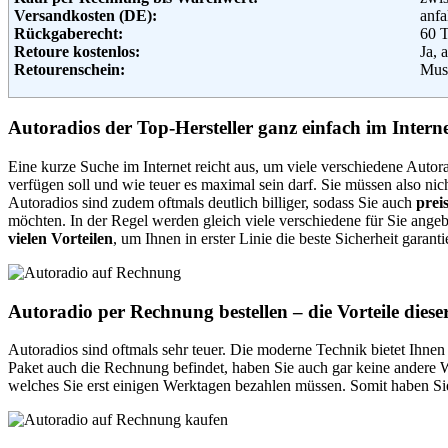
Versandkosten (DE):
anfa
Land
Rückgaberecht:
60 
806
Retoure kostenlos:
Ja, 
Telefon:
089/
Retourenschein:
Muss
Fax:
089/
Lieferung in:
Email:
info
Soziale Kanäle:
Weitere Zahlungsmethoden:
Autoradios der Top-Hersteller ganz einfach im Interne
Weiterführende Informationen:
Blo
Adresse:
CHA
Eine kurze Suche im Internet reicht aus, um viele verschiedene Aut
Wall
verfügen soll und wie teuer es maximal sein darf. Sie müssen also ni
1017
Autoradios sind zudem oftmals deutlich billiger, sodass Sie auch
prei
Deu
möchten. In der Regel werden gleich viele verschiedene für Sie ange
Telefon:
+49 
vielen Vorteilen
, um Ihnen in erster Linie die beste Sicherheit garant
Fax:
+49 
Email:
serv
Soziale Kanäle:
Weiterführende Informationen:
Blo
Autoradio per Rechnung bestellen – die Vorteile dies
Autoradios sind oftmals sehr teuer. Die moderne Technik bietet Ihnen
Paket auch die Rechnung befindet, haben Sie auch gar keine andere W
welches Sie erst einigen Werktagen bezahlen müssen. Somit haben Si