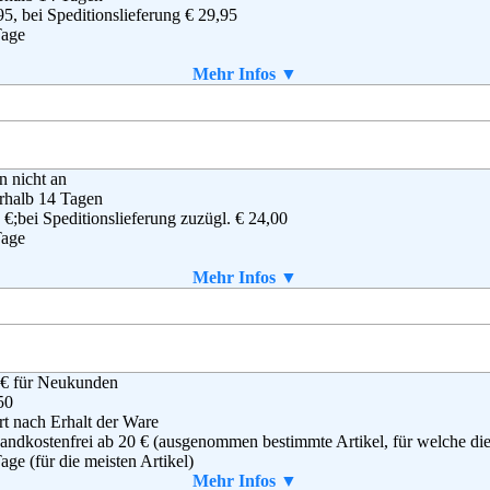
95, bei Speditionslieferung € 29,95
Tage
aket enthalten
Mehr Infos ▼
o GmbH & Co KG
en nicht an
dsbeker Straße 3-7
rhalb 14 Tagen
72 Hamburg
 €;bei Speditionslieferung zuzügl. € 24,00
(0)40 - 6461 - 0
Tage
(0)40 - 6461 - 8571
ice@otto.de
aket enthalten
Mehr Infos ▼
g
,
AGB
r Versand (GmbH & Co KG)
 € für Neukunden
nhofstraße 10
50
22 Burgkunstadt
rt nach Erhalt der Ware
 (0)180-530 50 50
andkostenfrei ab 20 € (ausgenommen bestimmte Artikel, für welche die V
 (0)9572-91 22 55
age (für die meisten Artikel)
vice@baur.de
ab einem Warenwert von 40 €.
Mehr Infos ▼