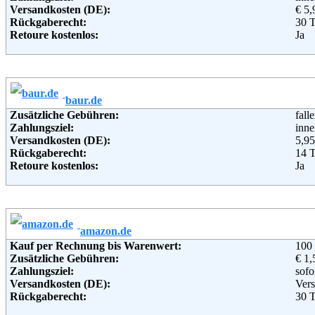
Versandkosten (DE):
€ 5,
Rückgaberecht:
30 
Retoure kostenlos:
Ja
Retourenschein:
im P
Lieferung in:
Weitere Zahlungsmethoden:
baur.de
Adresse:
Ott
Zusätzliche Gebühren:
fall
Wan
Zahlungsziel:
inne
221
Versandkosten (DE):
5,95
Telefon:
+49 
Rückgaberecht:
14 
Fax:
+49 
Retoure kostenlos:
Ja
Email:
serv
Retourenschein:
im P
Soziale Kanäle:
Lieferung in:
Weiterführende Informationen:
Blo
Weitere Zahlungsmethoden:
amazon.de
Adresse:
Bau
Kauf per Rechnung bis Warenwert:
100
Bah
Zusätzliche Gebühren:
€ 1,
962
Zahlungsziel:
sofo
Telefon:
+49
Versandkosten (DE):
Vers
Fax:
+49
Rückgaberecht:
30 T
Email:
ser
Retoure kostenlos:
Ja, 
Soziale Kanäle: