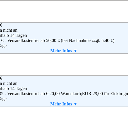
 selbst gedruckt werden
g
,
AGB
 €
on EU S.a.r.l.
en nicht an
Plaetis
rhalb 14 Tagen
8 Luxemburg
 € - Versandkostenfrei ab 50,00 € (bei Nachnahme zzgl. 5,40 €)
(0)8 00-3 63 84 6
Tage
ressum@amazon.de
ab einem Warenwert von 40 €.
Mehr Infos ▼
Mail
B
 €
.U Auto-Teile-Unger Handels GmbH & Co. KG
en nicht an
Kilian-Strasse 11
rhalb 14 Tagen
7 Weiden i. d. Opf.
95 - Versandkostenfrei ab € 20,00 Warenkorb;EUR 29,00 für Elektrogr
(0) 180 - 527 - 1000
Tage
(0) 961 - 306 - 5672
Mehr Infos ▼
@de.atu.eu
aket enthalten
B