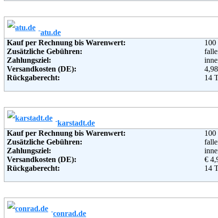
Retourenschein:
Muss
Weiterführende Informationen:
Blo
Lieferung in:
Weitere Zahlungsmethoden:
atu.de
Kauf per Rechnung bis Warenwert:
100
Adresse:
Amaz
Zusätzliche Gebühren:
fall
Rue 
Zahlungsziel:
inne
233
Versandkosten (DE):
4,98
Telefon:
+49 
Rückgaberecht:
14 
Email:
imp
Retoure kostenlos:
Ja, 
Soziale Kanäle:
Retourenschein:
per 
Weiterführende Informationen:
AG
Lieferung in:
Weitere Zahlungsmethoden:
karstadt.de
Kauf per Rechnung bis Warenwert:
100
Adresse:
A.T
Zusätzliche Gebühren:
fall
Dr.-
Zahlungsziel:
inne
9263
Versandkosten (DE):
€ 4,
Telefon:
+49 
Rückgaberecht:
14 
Fax:
+49 
Retoure kostenlos:
Ja
Email:
info
Retourenschein:
im P
Soziale Kanäle:
Lieferung in:
Weiterführende Informationen:
AG
Weitere Zahlungsmethoden:
conrad.de