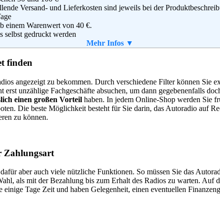
llende Versand- und Lieferkosten sind jeweils bei der Produktbeschrei
shuter Allee 8
Tage
37 München
ab einem Warenwert von 40 €.
 3929 84 24
 selbst gedruckt werden
 3929 02 75
Mehr Infos ▼
@kb-kfzteile.de
t finden
g
L-TEC Vertriebs- + Handels GmbH
oradios angezeigt zu bekommen. Durch verschiedene Filter können Sie
straße 16
cht erst unzählige Fachgeschäfte absuchen, um dann gegebenenfalls doc
9 Berlin
slich einen großen Vorteil
haben. In jedem Online-Shop werden Sie frü
tschland
boten. Die beste Möglichkeit besteht für Sie darin, das Autoradio au
(0) 1805 - 66 77 17
ieren zu können.
(0) 1805 - 66 77 19
ice@elektronik-star.de
g
,
AGB
er Zahlungsart
 dafür aber auch viele nützliche Funktionen. So müssen Sie das Autorad
ahl, als mit der Bezahlung bis zum Erhalt des Radios zu warten. Auf d
e einige Tage Zeit und haben Gelegenheit, einen eventuellen Finanzen