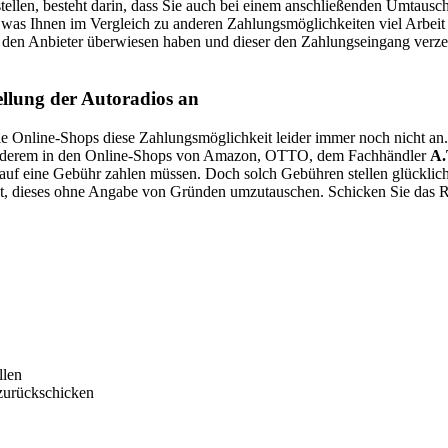
tellen, besteht darin, dass Sie auch bei einem anschließenden Umtausc
 was Ihnen im Vergleich zu anderen Zahlungsmöglichkeiten viel Arbeit
n den Anbieter überwiesen haben und dieser den Zahlungseingang verzeich
ellung der Autoradios an
Online-Shops diese Zahlungsmöglichkeit leider immer noch nicht an. F
 anderem in den Online-Shops von Amazon, OTTO, dem Fachhändler
A.
uf eine Gebühr zahlen müssen. Doch solch Gebühren stellen glücklic
ht, dieses ohne Angabe von Gründen umzutauschen. Schicken Sie das R
llen
 zurückschicken