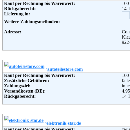
Kauf per Rechnung bis Warenwert:
100
Adresse:
KAR
Rückgaberecht:
14 
Theo
Lieferung in:
451
Telefon:
+49 
Weitere Zahlungsmethoden:
Fax:
+49 
Email:
hotl
Adresse:
Conr
Soziale Kanäle:
Klau
Weiterführende Informationen:
AG
922
Telefon:
+49 
Fax:
+49 
Email:
web
Soziale Kanäle:
autoteilestore.com
Weiterführende Informationen:
Blo
Kauf per Rechnung bis Warenwert:
100
Zusätzliche Gebühren:
fall
Zahlungsziel:
inne
Versandkosten (DE):
4,95
Rückgaberecht:
14 
Retoure kostenlos:
Ja, 
Retourenschein:
muss
Lieferung in:
Weitere Zahlungsmethoden:
elektronik-star.de
Kauf per Rechnung bis Warenwert:
zwi
Adresse:
KB K