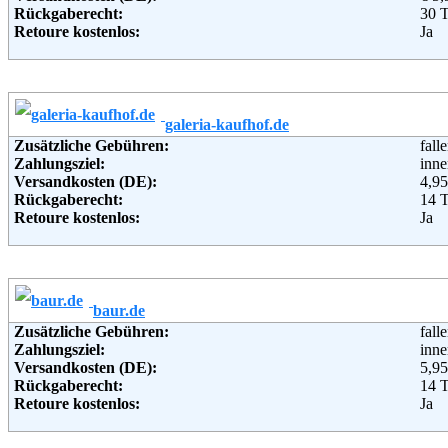
Rückgaberecht:
30 
Retoure kostenlos:
Ja
Retourenschein:
im P
Lieferung in:
Weitere Zahlungsmethoden:
galeria-kaufhof.de
Adresse:
Ott
Zusätzliche Gebühren:
fall
Wan
Zahlungsziel:
inne
221
Versandkosten (DE):
4,95
Telefon:
+49 
Rückgaberecht:
14 
Fax:
+49 
Retoure kostenlos:
Ja
Email:
serv
Retourenschein:
im P
Soziale Kanäle:
Lieferung in:
Weiterführende Informationen:
Blo
Weitere Zahlungsmethoden:
baur.de
Adresse:
GAL
Zusätzliche Gebühren:
fall
Leon
Zahlungsziel:
inne
506
Versandkosten (DE):
5,95
Telefon:
+49 
Rückgaberecht:
14 
Fax:
+49 
Retoure kostenlos:
Ja
Email:
serv
Retourenschein:
im P
Soziale Kanäle:
Lieferung in:
Weiterführende Informationen:
Blo