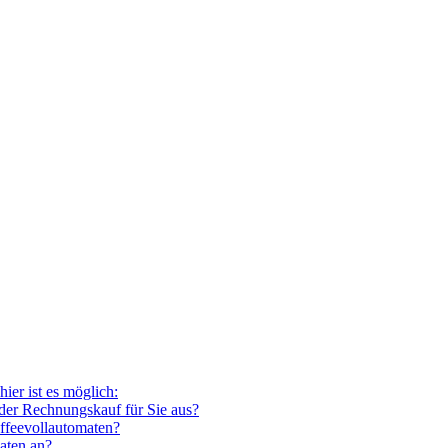
ier ist es möglich:
der Rechnungskauf für Sie aus?
ffeevollautomaten?
aten an?