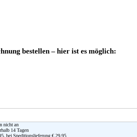
nung bestellen – hier ist es möglich:
en nicht an
rhalb 14 Tagen
95, bei Speditionslieferung € 29,95