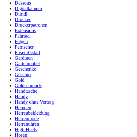
Dessous
Digitalkamera
Dirndl
Drucker
Druckerpatronen
Extensions
Fahrrad
Felgen
Fernseher
Friseurbedarf
Gardinen
Gartenmöbel
Geschenke
Geschirr
Gold
Goldschmuck
Handtasche
Handy
Handy ohne Vertrag
Hemden
Herrenbekleidung
Herrenmode
Herrenuhren
High Heels
Hosen