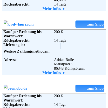
Rückgaberecht:
D-80687 München
14 Tage
Telefon:
Lieferung in:
Mehr Infos ▼
+49-(0)89-20001470
Fax:
+49-(0)89-20001486
Weitere Zahlungsmethoden:
Email:
kundenservice@pearlfection.de
Soziale Kanäle:
zum Shop
Kauf per Rechnung bis
200 €
Weiterführende
Blog
Warenwert:
Informationen:
Adresse:
Rückgaberecht:
Memory-Stones.com
14 Tage
Lieferung in:
Zum Storchenhorst 6
14974 Ludwigsfelde
Weitere Zahlungsmethoden:
Telefon:
03378. 208 202
Fax:
03212. 12 446 18
Adresse:
Adrian Ruile
Email:
kontakt@my-pebbles.com
Marktplatz 5
Soziale Kanäle:
86343 Königsbrunn
Telefon:
Mehr Infos ▼
08231/9240771
Email:
info@lovely-lauri.com
Soziale Kanäle:
zum Shop
Weiterführende
Blog
,
AGB
Kauf per Rechnung bis
200 €
Informationen:
Warenwert:
Rückgaberecht:
14 Tage