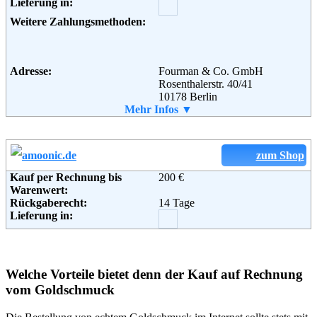
Lieferung in:
Weitere Zahlungsmethoden:
Adresse:
Fourman & Co. GmbH
Rosenthalerstr. 40/41
10178 Berlin
Telefon:
Mehr Infos ▼
+49 (0)30 30347671
Email:
info@promobo.de
Soziale Kanäle:
zum Shop
Weiterführende
Blog
,
AGB
Kauf per Rechnung bis
200 €
Informationen:
Warenwert:
Rückgaberecht:
14 Tage
Lieferung in:
Welche Vorteile bietet denn der Kauf auf Rechnung
vom Goldschmuck