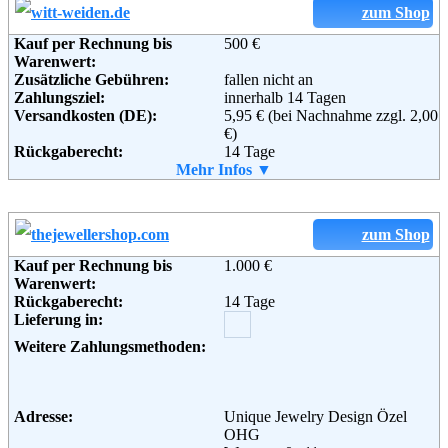
Weitere Zahlungsmethoden:
zum Shop
Informationen:
Kauf per Rechnung bis
500 €
Warenwert:
Zusätzliche Gebühren:
fallen nicht an
Zahlungsziel:
innerhalb 14 Tagen
Adresse:
Versandkosten (DE):
KARSTADT Warenhaus GmbH
5,95 € (bei Nachnahme zzgl. 2,00
Theodor-Althoff-Str. 2
€)
Rückgaberecht:
45133 Essen
14 Tage
Telefon:
Retoure kostenlos:
Mehr Infos ▼
+49 (0) 180 - 5114414
Ja
Fax:
Retourenschein:
+49 (0) 180 - 5446610
im Paket enthalten
Email:
Lieferung in:
hotline@karstadt.de
Soziale Kanäle:
Weitere Zahlungsmethoden:
zum Shop
Kauf per Rechnung bis
1.000 €
Weiterführende
AGB
Warenwert:
Informationen:
Rückgaberecht:
14 Tage
Adresse:
WITT-WEIDEN
Lieferung in:
Schillerstraße 4-12
92630 Weiden
Weitere Zahlungsmethoden:
Telefon:
+49 (0) 1805 - 21 21 00
Fax:
+49 (0) 1805 - 21 21 01
Email:
kundenservice@witt-weiden.de
Soziale Kanäle:
Adresse:
Unique Jewelry Design Özel
OHG