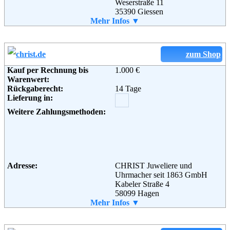
Weserstraße 11
35390 Giessen
Weiterführende
AGB
Telefon:
Mehr Infos ▼
+49 (0) 641 - 79497522
Informationen:
Fax:
+49 (0) 641 79497510
Email:
info@thejewellershop.com
Soziale Kanäle:
zum Shop
Kauf per Rechnung bis
1.000 €
Weiterführende
Blog
,
AGB
Warenwert:
Informationen:
Rückgaberecht:
14 Tage
Lieferung in:
Weitere Zahlungsmethoden:
Adresse:
CHRIST Juweliere und
Uhrmacher seit 1863 GmbH
Kabeler Straße 4
58099 Hagen
Telefon:
Mehr Infos ▼
+49 (0) 800 - 1863 300
Fax:
+49 (0) 2331 - 69 083 75
Email:
info@Christ.de