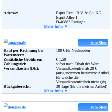
Email:
e-shop@tom-tailor.de
Soziale Kanäle:
Adresse:
Esprit Retail B.V. & Co. KG
Esprit Allee 1
D-40882 Ratingen
Weiterführende
AGB
Telefon:
Mehr Infos ▼
+49 0()800 00 377748
Informationen:
Fax:
+49 (0)800 11 377748.
Email:
service@esprit.de
Soziale Kanäle:
zum Shop
Kauf per Rechnung bis
100 € für Neukunden
Weiterführende
AGB
Warenwert:
Informationen:
Zusätzliche Gebühren:
€ 1,50
Zahlungsziel:
sofort nach Erhalt der Ware
Versandkosten (DE):
Versandkostenfrei ab 20 €
(ausgenommen bestimmte Artikel,
für welche die
Versandkostenfreiheit nicht gilt)
Rückgaberecht:
30 Tage (für die meisten Artikel)
Retoure kostenlos:
Mehr Infos ▼
Ja, ab einem Warenwert von 40 €.
Retourenschein:
Muss selbst gedruckt werden
Lieferung in:
Weitere Zahlungsmethoden:
zum Shop