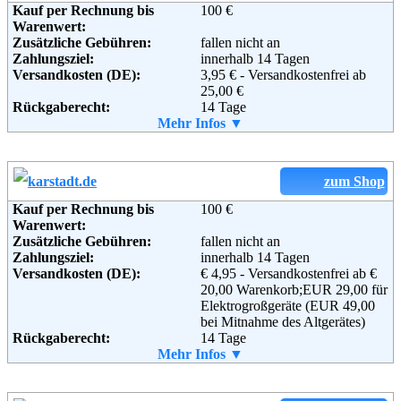
Kauf per Rechnung bis
100 €
Warenwert:
Zusätzliche Gebühren:
fallen nicht an
Adresse:
Amazon EU S.a.r.l.
Zahlungsziel:
innerhalb 14 Tagen
Rue Plaetis
Versandkosten (DE):
3,95 € - Versandkostenfrei ab
2338 Luxemburg
25,00 €
Telefon:
+49 (0)8 00-3 63 84 6
Rückgaberecht:
14 Tage
Email:
impressum@amazon.de
Retoure kostenlos:
Mehr Infos ▼
Nein
Soziale Kanäle:
Lieferung in:
Weitere Zahlungsmethoden:
zum Shop
Weiterführende
AGB
Informationen:
Kauf per Rechnung bis
100 €
Warenwert:
Adresse:
Parfümerie Douglas GmbH
Zusätzliche Gebühren:
fallen nicht an
Abteilung Internet
Zahlungsziel:
innerhalb 14 Tagen
Kabeler Straße 4
Versandkosten (DE):
€ 4,95 - Versandkostenfrei ab €
58099 Hagen
20,00 Warenkorb;EUR 29,00 für
Telefon:
+49 (0) 800 - 690 690 5
Elektrogroßgeräte (EUR 49,00
Fax:
+49 (0) 2331 - 690 71 78
bei Mitnahme des Altgerätes)
Email:
service@douglas.de
Rückgaberecht:
14 Tage
Soziale Kanäle:
Retoure kostenlos:
Mehr Infos ▼
Ja
Retourenschein:
im Paket enthalten
Lieferung in:
Weiterführende
AGB