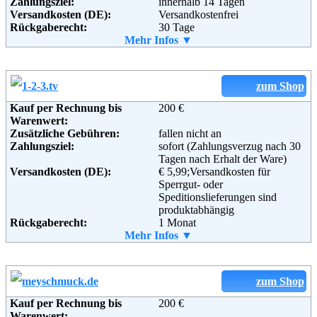
Zahlungsziel:
innerhalb 14 Tagen
Versandkosten (DE):
Versandkostenfrei
Rückgaberecht:
30 Tage
Retoure kostenlos:
Mehr Infos ▼
Ja
Retourenschein:
im Paket enthalten
Lieferung in:
Weitere Zahlungsmethoden:
zum Shop
Kauf per Rechnung bis
200 €
Warenwert:
Zusätzliche Gebühren:
fallen nicht an
Adresse:
VALMANO
Zahlungsziel:
sofort (Zahlungsverzug nach 30
Stainless Ecommerce GmbH
Tagen nach Erhalt der Ware)
Paul-Lincke-Ufer 39-40
Versandkosten (DE):
€ 5,99;Versandkosten für
10999 Berlin
Sperrgut- oder
Telefon:
+49 (0) 30 36 42 80 0 22
Speditionslieferungen sind
Email:
service@valmano.de
produktabhängig
Soziale Kanäle:
Rückgaberecht:
1 Monat
Retoure kostenlos:
Mehr Infos ▼
Nein
Retourenschein:
Vom Kundenservice
Weiterführende
Blog
,
AGB
Lieferung in:
Informationen:
Weitere Zahlungsmethoden:
zum Shop
Kauf per Rechnung bis
200 €
Warenwert: