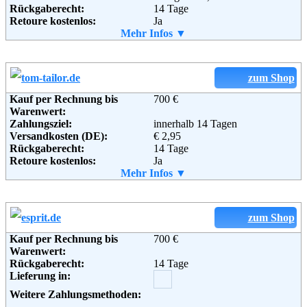
Rückgaberecht:
14 Tage
Telefon:
+49 (0)180-530 50 50
Retoure kostenlos:
Ja
Fax:
+49 (0)9572-91 22 55
Retourenschein:
Mehr Infos ▼
im Paket enthalten
Email:
service@baur.de
Lieferung in:
Soziale Kanäle:
Weitere Zahlungsmethoden:
zum Shop
Weiterführende
Blog
,
AGB
Kauf per Rechnung bis
700 €
Informationen:
Warenwert:
Adresse:
bonprix Handelsgesellschaft mbH
Zahlungsziel:
innerhalb 14 Tagen
Haldesdorfer Straße 61
Versandkosten (DE):
€ 2,95
22179 Hamburg
Rückgaberecht:
14 Tage
Telefon:
+49 (0) 40 – 64 62 – 0
Retoure kostenlos:
Ja
Fax:
+49 (0) 40 – 64 62 –37 00
Retourenschein:
Mehr Infos ▼
im Paket enthalten
Email:
service@bonprix.net
Lieferung in:
Soziale Kanäle:
Weitere Zahlungsmethoden:
zum Shop
Weiterführende
AGB
Kauf per Rechnung bis
700 €
Informationen:
Warenwert:
Adresse:
TOM TAILOR Retail GmbH
Rückgaberecht:
14 Tage
Garstedter Weg 14
Lieferung in:
22453 Hamburg
Telefon:
+49 (0) 180 - 5824567
Weitere Zahlungsmethoden:
Fax:
+49 (0) 180 - 5824568