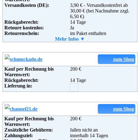
Versandkosten (DE):
3,90 € - Versandkostenfrei ab
Adresse:
1-2-3.tv GmbH
30,00 € (bei Nachnahme zzgl.
Medienallee 24
6,50 €)
85774 Unterföhring
Rückgaberecht:
14 Tage
Telefon:
01805 - 00 10 20
Retoure kostenlos:
Ja
Email:
info@1-2-3.tv
Retourenschein:
im Paket enthalten
Soziale Kanäle:
Lieferung in:
Mehr Infos ▼
Weiterführende
Weitere Zahlungsmethoden:
AGB
Informationen:
zum Shop
Kauf per Rechnung bis
200 €
Adresse:
meyschmuck
Warenwert:
Eschstr. 31
Rückgaberecht:
14 Tage
32257 Bünde
Lieferung in:
Telefon:
+49 (0) 5223 180 82 40
Fax:
+ 49 (0) 5223 180 82 44
Email:
info@meyschmuck.de
Weiterführende
AGB
Informationen:
zum Shop
Kauf per Rechnung bis
200 €
Warenwert:
Zusätzliche Gebühren:
fallen nicht an
Zahlungsziel:
innerhalb 14 Tagen