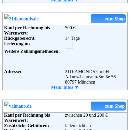
Retourenschein:
im Paket enthalten
Lieferung in:
Weitere Zahlungsmethoden:
zum Shop
Kauf per Rechnung bis
500 €
Warenwert:
Rückgaberecht:
14 Tage
Lieferung in:
Adresse:
Plus Online GmbH
Weitere Zahlungsmethoden:
Wissollstraße 5 - 43
45478 Mülheim an der Ruhr
Telefon:
+49 (0) 208 - 882290
Email:
service@plus.de
Adresse:
21DIAMONDS GmbH
Soziale Kanäle:
Adams-Lehmann-Straße 56
80797 München
Telefon:
Mehr Infos ▼
0800 342 62 68
Weiterführende
Blog
,
AGB
Email:
info@21DIAMONDS.de
Informationen:
Soziale Kanäle:
zum Shop
Kauf per Rechnung bis
zwischen 20 und 200 €
Weiterführende
AGB
Warenwert:
Informationen:
Zusätzliche Gebühren:
fallen nicht an