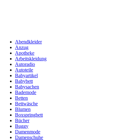
Abendkleider
Anzug
Apotheke
Arbeitskleidung
Autoradio
Autoteile
Babyartikel
Babybett
Babysachen
Bademode
Betten
Bettwäsche
Blumen
Boxspringbett
Bücher
Buggy
Damenmode
Damenschuhe