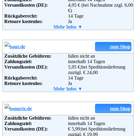
Versandkosten (DE):
4,95 € (bei Nachnahme zzgl. 6,00
€)
Rückgaberecht:
14 Tage
Retoure kostenlos:
Ja
Retourenschein:
Mehr Infos ▼
im Paket enthalten
Lieferung in:
Weitere Zahlungsmethoden:
zum Shop
Zusätzliche Gebühren:
fallen nicht an
Zahlungsziel:
innerhalb 14 Tagen
Adresse:
GALERIA Kaufhof GmbH
Versandkosten (DE):
5,95 €;bei Speditionslieferung
Leonhard-Tietz-Str. 1
zuzügl. € 24,00
50676 Köln
Rückgaberecht:
14 Tage
Telefon:
+49 (0) 1805 - 17 25 17
Retoure kostenlos:
Ja
Fax:
+49 (0) 1805 - 17 35 17
Retourenschein:
Mehr Infos ▼
im Paket enthalten
Email:
service@galeria-kaufhof.de
Lieferung in:
Soziale Kanäle:
Weitere Zahlungsmethoden:
zum Shop
Weiterführende
Blog
,
AGB
Zusätzliche Gebühren:
fallen nicht an
Informationen:
Zahlungsziel:
innerhalb 14 Tagen
Adresse:
Baur Versand (GmbH & Co KG)
Versandkosten (DE):
€ 5,99;bei Speditionslieferung
Bahnhofstraße 10
zuzügl. € 19,99
96222 Burgkunstadt