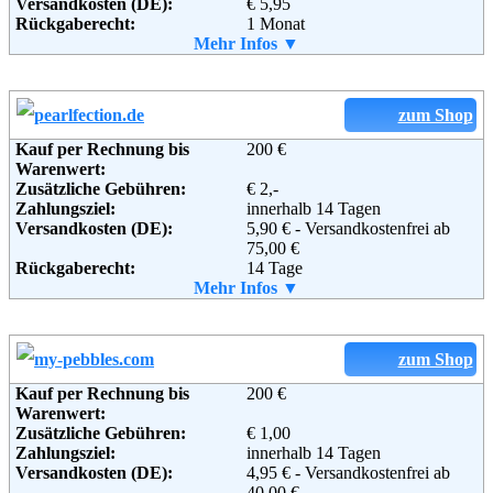
Versandkosten (DE):
€ 5,95
Rückgaberecht:
1 Monat
Retoure kostenlos:
Mehr Infos ▼
Ja
Retourenschein:
im Paket enthalten
Lieferung in:
Weitere Zahlungsmethoden:
zum Shop
Kauf per Rechnung bis
200 €
Warenwert:
Zusätzliche Gebühren:
€ 2,-
Adresse:
CHANNEL21 GmbH
Zahlungsziel:
innerhalb 14 Tagen
Großer Kolonnenweg 18 d
Versandkosten (DE):
5,90 € - Versandkostenfrei ab
30163 Hannover
75,00 €
Telefon:
0800-21-333-21
Rückgaberecht:
14 Tage
Fax:
0511 / 8998 - 109
Retoure kostenlos:
Mehr Infos ▼
Ja
Email:
info@channel21.de
Retourenschein:
im Paket enthalten
Soziale Kanäle:
Lieferung in:
Weiterführende
Weitere Zahlungsmethoden:
AGB
zum Shop
Informationen:
Kauf per Rechnung bis
200 €
Warenwert:
Zusätzliche Gebühren:
€ 1,00
Zahlungsziel:
innerhalb 14 Tagen
Adresse:
Versandkosten (DE):
Pearlfection GmbH
4,95 € - Versandkostenfrei ab
Elsenheimerstr. 59
40,00 €