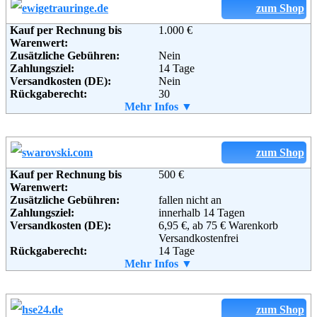
Soziale Kanäle:
zum Shop
Kauf per Rechnung bis
1.000 €
Weiterführende
AGB
Warenwert:
Informationen:
Zusätzliche Gebühren:
Nein
Zahlungsziel:
14 Tage
Versandkosten (DE):
Nein
Rückgaberecht:
30
Retoure kostenlos:
Mehr Infos ▼
Ja
Retourenschein:
Ja
Lieferung in:
Weitere Zahlungsmethoden:
zum Shop
Kauf per Rechnung bis
500 €
Warenwert:
Zusätzliche Gebühren:
fallen nicht an
Adresse:
Fehmi Jacob
Zahlungsziel:
innerhalb 14 Tagen
ewigetrauringe
Versandkosten (DE):
6,95 €, ab 75 € Warenkorb
Unterstadt.26
Versandkostenfrei
35423 Lich
Rückgaberecht:
14 Tage
Deutschland
Retoure kostenlos:
Mehr Infos ▼
Nein
Telefon:
06404/9285295
Retourenschein:
im Paket enthalten
Fax:
06404/9285296
Lieferung in:
Email:
f.jacob@asf-trauringe.de
Weitere Zahlungsmethoden:
zum Shop