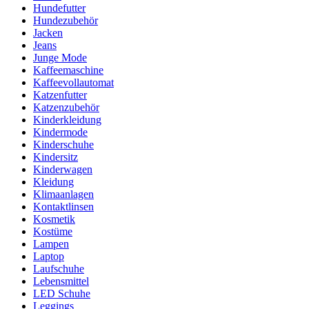
Hundefutter
Hundezubehör
Jacken
Jeans
Junge Mode
Kaffeemaschine
Kaffeevollautomat
Katzenfutter
Katzenzubehör
Kinderkleidung
Kindermode
Kinderschuhe
Kindersitz
Kinderwagen
Kleidung
Klimaanlagen
Kontaktlinsen
Kosmetik
Kostüme
Lampen
Laptop
Laufschuhe
Lebensmittel
LED Schuhe
Leggings