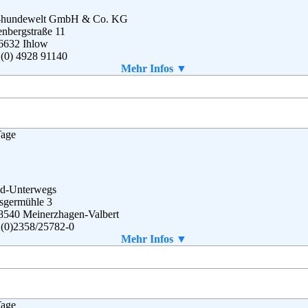
a-hundewelt GmbH & Co. KG
nbergstraße 11
6632 Ihlow
 (0) 4928 91140
 (0) 4928 91144
Mehr Infos ▼
o@alsa-hundewelt.de
g
,
AGB
Tage
d-Unterwegs
sgermühle 3
8540 Meinerzhagen-Valbert
 (0)2358/25782-0
 (0)2358/25782-29
Mehr Infos ▼
vice@hund-unterwegs.de
g
Tage