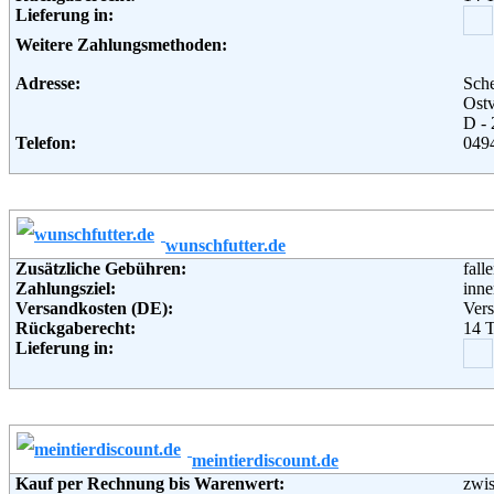
Lieferung in:
Weitere Zahlungsmethoden:
Adresse:
Sch
Ostv
D -
Telefon:
049
Fax:
049
Email:
inf
Soziale Kanäle:
wunschfutter.de
Zusätzliche Gebühren:
fall
Zahlungsziel:
inne
Versandkosten (DE):
Vers
Rückgaberecht:
14 
Lieferung in:
Weitere Zahlungsmethoden:
Adresse:
Wun
Lind
441
meintierdiscount.de
Telefon:
080
Kauf per Rechnung bis Warenwert:
zwis