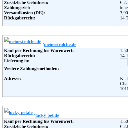
Email:
inf
Zusätzliche Gebühren:
€ 2,
Soziale Kanäle:
Zahlungsziel:
inne
Weiterführende Informationen:
Blo
Versandkosten (DE):
3,90
Rückgaberecht:
14 
Retoure kostenlos:
Nei
Retourenschein:
muss
Lieferung in:
Weitere Zahlungsmethoden:
meinestrolche.de
Kauf per Rechnung bis Warenwert:
1.50
Adresse:
Pet 
Rückgaberecht:
14 
Arns
Lieferung in:
993
Deu
Weitere Zahlungsmethoden:
Telefon:
03 6
Fax:
03 6
Adresse:
K -
Email:
info
Chau
Weiterführende Informationen:
AG
1011
Telefon:
030 
Email:
serv
Soziale Kanäle:
Weiterführende Informationen:
Blo
lucky-pet.de
Kauf per Rechnung bis Warenwert:
1.50
Zusätzliche Gebühren:
€ 2,