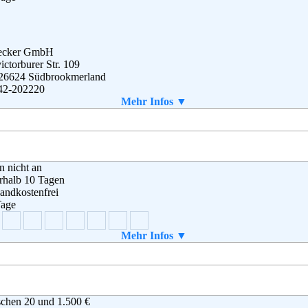
ecker GmbH
ictorburer Str. 109
 26624 Südbrookmerland
42-202220
42-4808
Mehr Infos ▼
o@schecker.de
en nicht an
rhalb 10 Tagen
andkostenfrei
Tage
Mehr Infos ▼
schfutter GmbH
enhorster Straße 142
47 Dortmund
0 6346700
chen 20 und 1.500 €