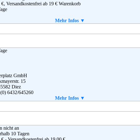
 €, Versandkostenfrei ab 19 € Warenkorb
Tage
 Retourschein - Portokosten werden erstattet.
Mehr Infos ▼
plus AG
Tage
nenstraße 15
31 München
(0) 89 211 29 211
(0) 89 211 29 222
ressum@zooplus.de
terplatz GmbH
mayerstr. 15
g
,
AGB
65582 Diez
 (0) 6432/645260
 (0) 6432/645261
Mehr Infos ▼
@futterplatz.de
B
en nicht an
rhalb 10 Tagen
 € - Versandkostenfrei ab 19,00 €