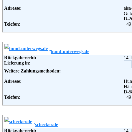
Adresse:
als
Gute
D-2
Telefon:
+49
Fax:
+49
Email:
inf
Soziale Kanäle:
Weiterführende Informationen:
Blo
hund-unterwegs.de
Rückgaberecht:
14 
Lieferung in:
Weitere Zahlungsmethoden:
Adresse:
Hun
Häu
D-5
Telefon:
+49
Fax:
+49
Email:
ser
Soziale Kanäle:
Weiterführende Informationen:
Blo
schecker.de
Rückgaberecht:
14 