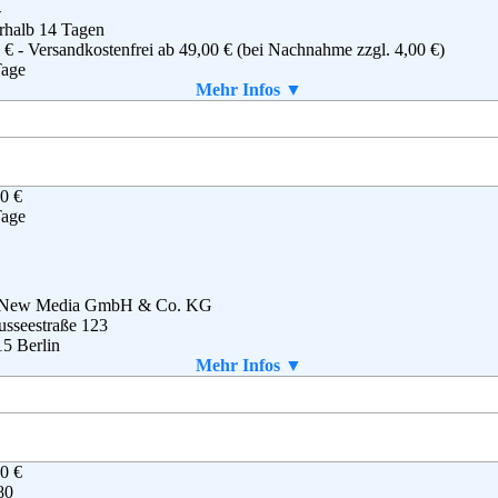
o@wunschfutter.de
-
rhalb 14 Tagen
g
,
AGB
 € - Versandkostenfrei ab 49,00 € (bei Nachnahme zzgl. 4,00 €)
Tage
n
Mehr Infos ▼
 angefordert werden
0 €
Logistic GbR
Tage
tädter Straße 95
34 Kirchheim
tschland
2 00 - 13 98 02
2 00 - 13 98 09
 New Media GmbH & Co. KG
@meintierdiscount.de
sseestraße 123
B
5 Berlin
- 367 277 333
Mehr Infos ▼
ice@meinestrolche.de
g
,
AGB
0 €
80