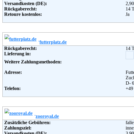
Versandkosten (DE):
2,90
Rückgaberecht:
14 
Retoure kostenlos:
Ja
Retourenschein:
kein
Lieferung in:
Weitere Zahlungsmethoden:
futterplatz.de
Adresse:
zoo
Rückgaberecht:
14 
Son
Lieferung in:
803
Telefon:
+49 
Weitere Zahlungsmethoden:
Fax:
+49 
Email:
imp
Adresse:
Fut
Soziale Kanäle:
Zuck
Weiterführende Informationen:
Blo
D- 
Telefon:
+49
Fax:
+49
Email:
info
Soziale Kanäle:
Weiterführende Informationen:
AG
zooroyal.de
Zusätzliche Gebühren:
fall
Zahlungsziel:
inne
Versandkosten (DE):
3,90