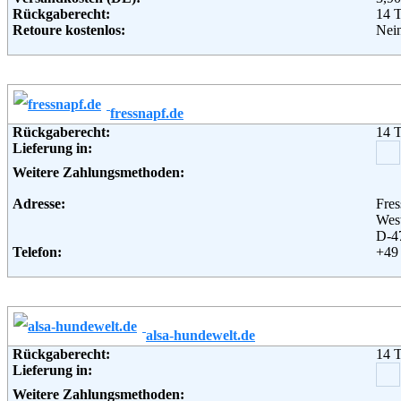
Rückgaberecht:
14 
Retoure kostenlos:
Nei
Retourenschein:
muss
Lieferung in:
Weitere Zahlungsmethoden:
fressnapf.de
Adresse:
Zoo
Rückgaberecht:
14 
Schu
Lieferung in:
521
Telefon:
+49 
Weitere Zahlungsmethoden:
Fax:
+49 
Email:
inf
Adresse:
Fre
Soziale Kanäle:
West
Weiterführende Informationen:
Blo
D-4
Telefon:
+49 
Fax:
+49 
Email:
inf
Soziale Kanäle:
Weiterführende Informationen:
Blo
alsa-hundewelt.de
Rückgaberecht:
14 
Lieferung in:
Weitere Zahlungsmethoden: