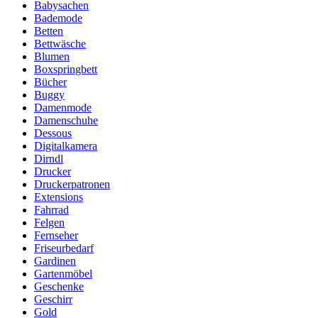
Babysachen
Bademode
Betten
Bettwäsche
Blumen
Boxspringbett
Bücher
Buggy
Damenmode
Damenschuhe
Dessous
Digitalkamera
Dirndl
Drucker
Druckerpatronen
Extensions
Fahrrad
Felgen
Fernseher
Friseurbedarf
Gardinen
Gartenmöbel
Geschenke
Geschirr
Gold