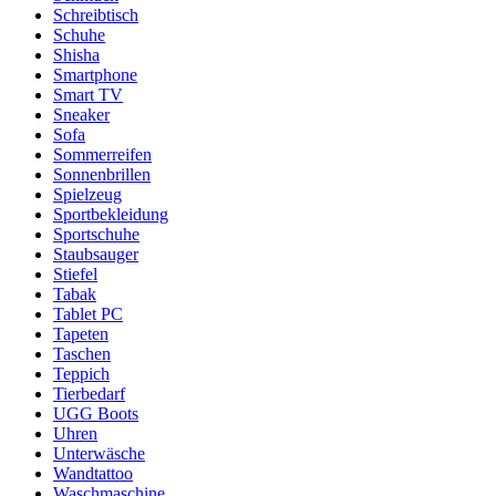
Schreibtisch
Schuhe
Shisha
Smartphone
Smart TV
Sneaker
Sofa
Sommerreifen
Sonnenbrillen
Spielzeug
Sportbekleidung
Sportschuhe
Staubsauger
Stiefel
Tabak
Tablet PC
Tapeten
Taschen
Teppich
Tierbedarf
UGG Boots
Uhren
Unterwäsche
Wandtattoo
Waschmaschine