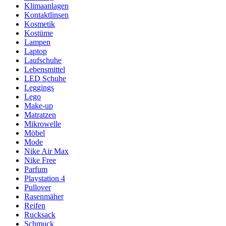
Klimaanlagen
Kontaktlinsen
Kosmetik
Kostüme
Lampen
Laptop
Laufschuhe
Lebensmittel
LED Schuhe
Leggings
Lego
Make-up
Matratzen
Mikrowelle
Möbel
Mode
Nike Air Max
Nike Free
Parfum
Playstation 4
Pullover
Rasenmäher
Reifen
Rucksack
Schmuck